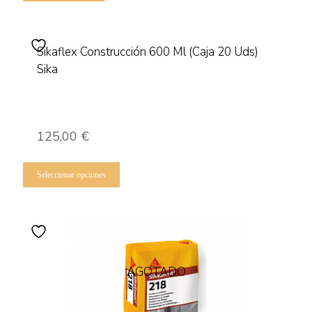
Sikaflex Construcción 600 Ml (Caja 20 Uds)
Sika
125,00
€
Este
producto
Seleccionar opciones
tiene
múltiples
variantes.
Las
opciones
se
pueden
AGOTADO
elegir
en
la