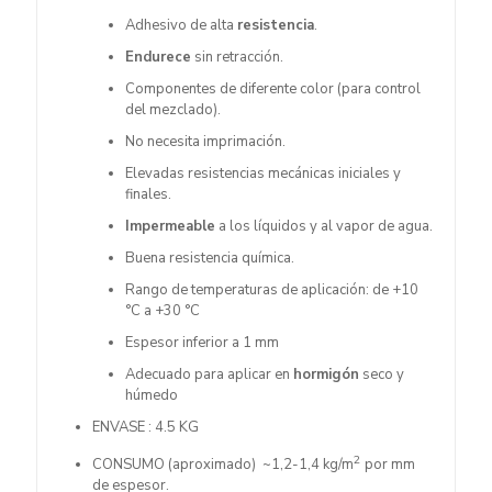
Adhesivo de alta
resistencia
.
Endurece
sin retracción.
Componentes de diferente color (para control
del mezclado).
No necesita imprimación.
Elevadas resistencias mecánicas iniciales y
finales.
Impermeable
a los líquidos y al vapor de agua.
Buena resistencia química.
Rango de temperaturas de aplicación: de +10
°C a +30 °C
Espesor inferior a 1 mm
Adecuado para aplicar en
hormigón
seco y
húmedo
ENVASE : 4.5 KG
2
CONSUMO (aproximado) ~1,2-1,4 kg/m
por mm
de espesor.