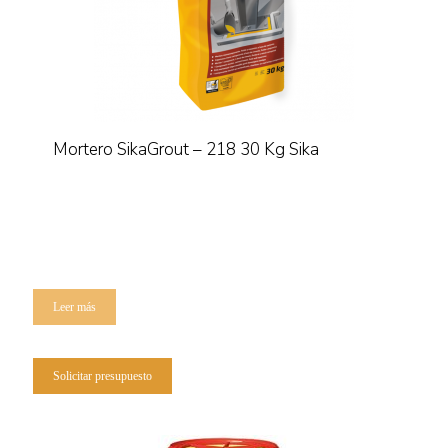
página
de
producto
Mortero SikaGrout – 218 30 Kg Sika
Leer más
Solicitar presupuesto