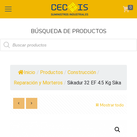
0
BÚSQUEDA DE PRODUCTOS
Búsqueda
de
productos
Inicio
/
Productos
/
Construcción
/
Reparación y Morteros
/
Sikadur 32 EF 4.5 Kg Sika
Mostrar todo