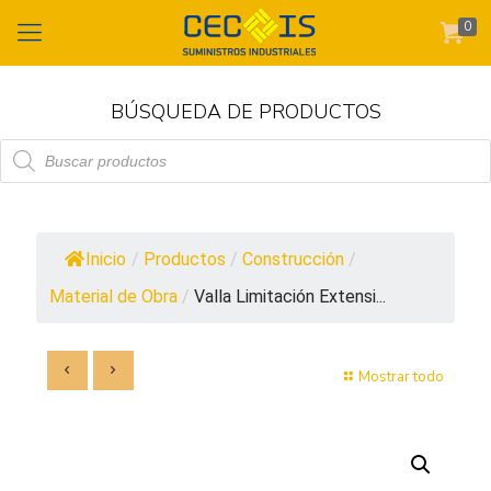
0
BÚSQUEDA DE PRODUCTOS
Búsqueda
de
productos
Inicio
/
Productos
/
Construcción
/
Material de Obra
/
Valla Limitación Extensi...
Mostrar todo