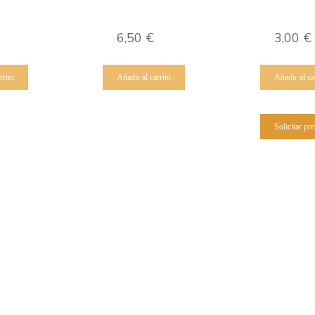
6,50
€
3,00
€
rrito
Añadir al carrito
Añadir al ca
Solicitar pr