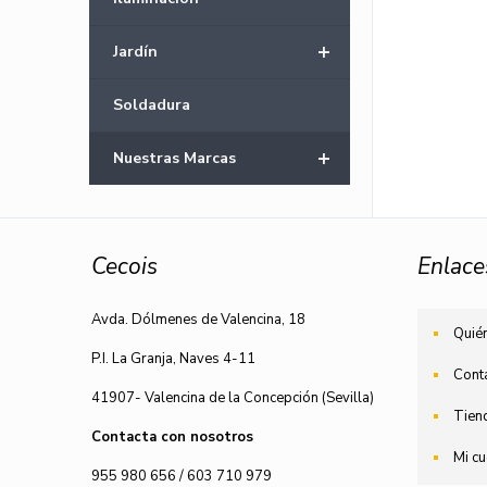
+
Jardín
Soldadura
+
Nuestras Marcas
Cecois
Enlace
Avda. Dólmenes de Valencina, 18
Quié
P.I. La Granja, Naves 4-11
Cont
41907- Valencina de la Concepción (Sevilla)
Tien
Contacta con nosotros
Mi cu
955 980 656
/
603 710 979