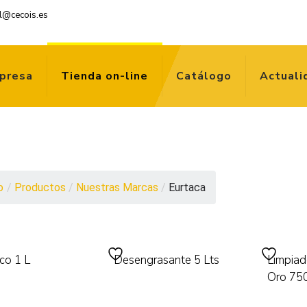
l@cecois.es
presa
Tienda on-line
Catálogo
Actuali
o
/
Productos
/
Nuestras Marcas
/
Eurtaca
co 1 L
Desengrasante 5 Lts
Limpiad
Oro 750