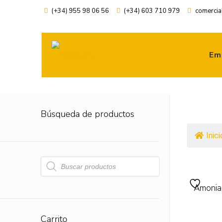
(+34) 955 98 06 56
(+34) 603 710 979
comercia
Em
Búsqueda de productos
Inici
Búsqueda
de
productos
Amonia
Carrito