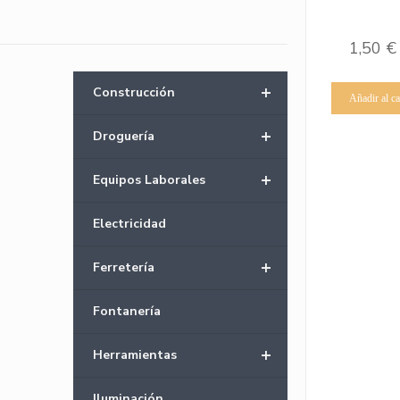
1,50
€
+
Construcción
Añadir al ca
+
Droguería
+
Equipos Laborales
Electricidad
+
Ferretería
Fontanería
+
Herramientas
Iluminación