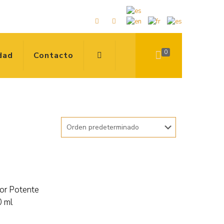
0
dad
Contacto
or Potente
 ml