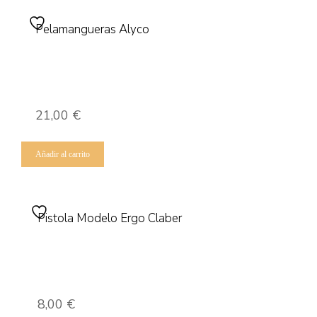
Pelamangueras Alyco
21,00
€
Añadir al carrito
Pistola Modelo Ergo Claber
8,00
€