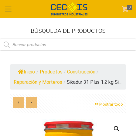
0
BÚSQUEDA DE PRODUCTOS
Búsqueda
de
productos
Inicio
/
Productos
/
Construcción
/
Reparación y Morteros
/
Sikadur 31 Plus 1.2 kg Si...
Mostrar todo