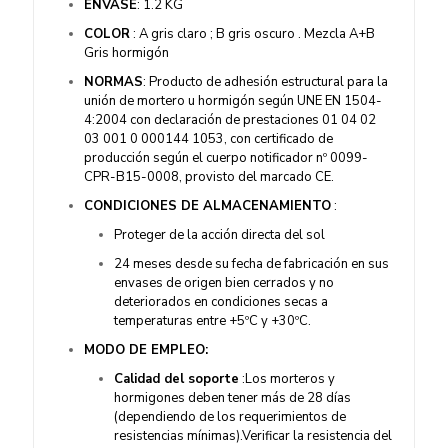
ENVASE
: 1.2 KG
COLOR
: A gris claro ; B gris oscuro . Mezcla A+B
Gris hormigón
NORMAS
: Producto de adhesión estructural para la
unión de mortero u hormigón según UNE EN 1504-
4:2004 con declaración de prestaciones 01 04 02
03 001 0 000144 1053, con certificado de
producción según el cuerpo notificador nº 0099-
CPR-B15-0008, provisto del marcado CE.
CONDICIONES DE ALMACENAMIENTO
:
Proteger de la acción directa del sol
24 meses desde su fecha de fabricación en sus
envases de origen bien cerrados y no
deteriorados en condiciones secas a
temperaturas entre +5ºC y +30ºC.
MODO DE EMPLEO:
Calidad del soporte
:Los morteros y
hormigones deben tener más de 28 días
(dependiendo de los requerimientos de
resistencias mínimas).Verificar la resistencia del