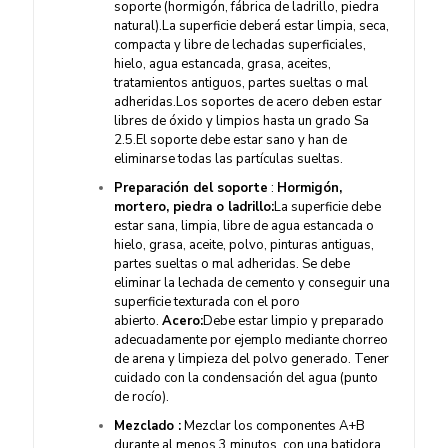
soporte (hormigón, fábrica de ladrillo, piedra
natural).La superficie deberá estar limpia, seca,
compacta y libre de lechadas superficiales,
hielo, agua estancada, grasa, aceites,
tratamientos antiguos, partes sueltas o mal
adheridas.Los soportes de acero deben estar
libres de óxido y limpios hasta un grado Sa
2.5.El soporte debe estar sano y han de
eliminarse todas las partículas sueltas.
Preparación del soporte
:
Hormigón,
mortero, piedra o ladrillo:
La superficie debe
estar sana, limpia, libre de agua estancada o
hielo, grasa, aceite, polvo, pinturas antiguas,
partes sueltas o mal adheridas. Se debe
eliminar la lechada de cemento y conseguir una
superficie texturada con el poro
abierto.
Acero:
Debe estar limpio y preparado
adecuadamente por ejemplo mediante chorreo
de arena y limpieza del polvo generado. Tener
cuidado con la condensación del agua (punto
de rocío).
Mezclado :
Mezclar los componentes A+B
durante al menos 3 minutos, con una batidora