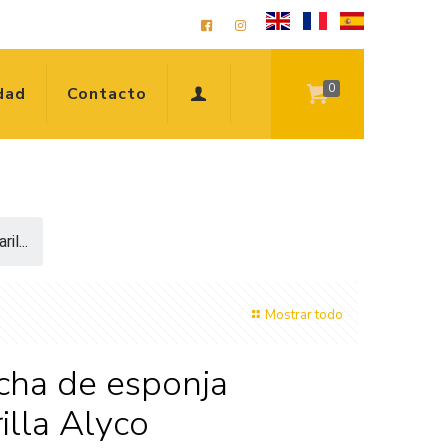
0
dad
Contacto
il...
Mostrar todo
cha de esponja
illa Alyco