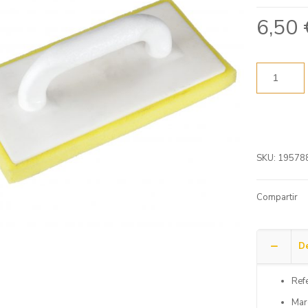
6,50
SKU:
19578
Compartir
De
Refe
Mar