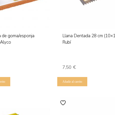
a de goma/esponja
Llana Dentada 28 cm (10×
 Alyco
Rubí
7,50
€
rrito
Añadir al carrito