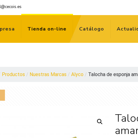
l@cecois.es
presa
Tienda on-line
Catálogo
Actuali
/
Productos
/
Nuestras Marcas
/
Alyco
/
Talocha de esponja amar
Talo
amar