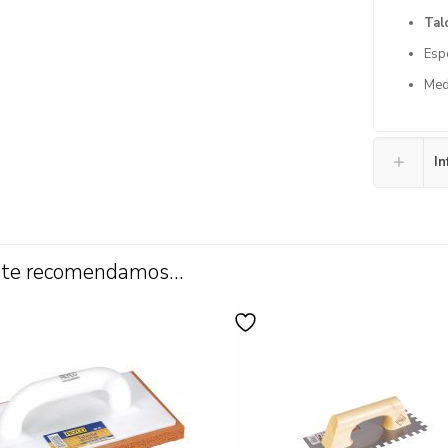
Tal
Esp
Med
In
 te recomendamos…