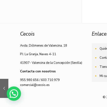
Cecois
Enlace
Avda. Dólmenes de Valencina, 18
Quié
P.I. La Granja, Naves 4-11
Cont
41907- Valencina de la Concepción (Sevilla)
Tien
Contacta con nosotros
Mi cu
955 980 656
/
603 710 979
comercial@cecois.es
© 