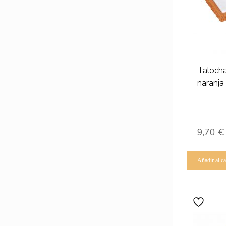
Taloch
naranja
9,70
€
Añadir al ca