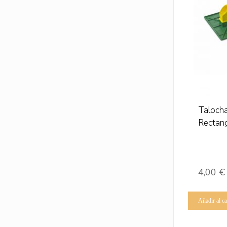
Talocha
Rectang
4,00
€
Añadir al ca