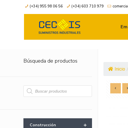
(+34) 955 98 06 56
(+34) 603 710 979
comercia
Em
Búsqueda de productos
Inicio
Búsqueda
de
productos
+
Construcción