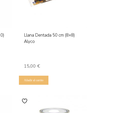
10)
Llana Dentada 50 cm (8×8)
Alyco
15,00
€
Añadir al carrito