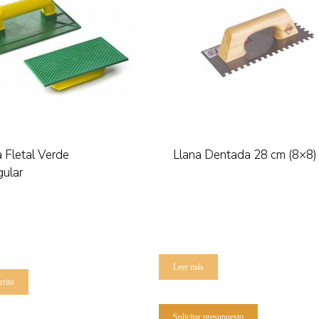
 Fletal Verde
Llana Dentada 28 cm (8×8)
ular
Leer más
rrito
Solicitar presupuesto