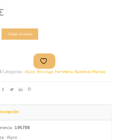
€
Añadir al carrito
8
Categorías:
Alyco
,
Bricolaje
,
Ferretería
,
Nuestras Marcas
scripción
rencia :
195788
ca : Alyco