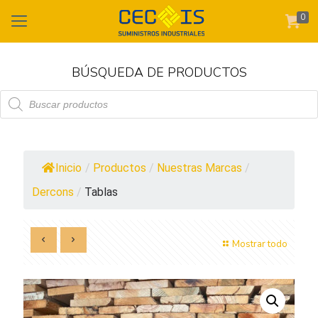
0
BÚSQUEDA DE PRODUCTOS
Búsqueda
de
productos
Inicio
/
Productos
/
Nuestras Marcas
/
Dercons
/
Tablas
Mostrar todo