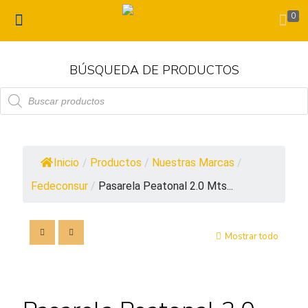
0
BÚSQUEDA DE PRODUCTOS
Búsqueda
de
productos
Inicio
/
Productos
/
Nuestras Marcas
/
Fedeconsur
/
Pasarela Peatonal 2.0 Mts...
Mostrar todo