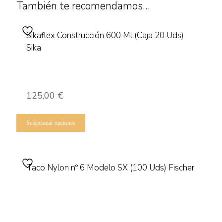
También te recomendamos…
Sikaflex Construcción 600 Ml (Caja 20 Uds)
Sika
125,00
€
Este
producto
Seleccionar opciones
tiene
múltiples
variantes.
Las
Taco Nylon nº 6 Modelo SX (100 Uds) Fischer
opciones
se
pueden
elegir
en
la