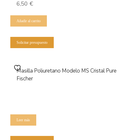
página
6,50
€
de
producto
Añadir al carrito
Solicitar presupuesto
Masilla Poliuretano Modelo MS Cristal Pure
Fischer
Leer más