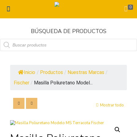
0
BÚSQUEDA DE PRODUCTOS
Búsqueda
de
productos
Inicio
/
Productos
/
Nuestras Marcas
/
Fischer
/
Masilla Poliuretano Model...
Mostrar todo