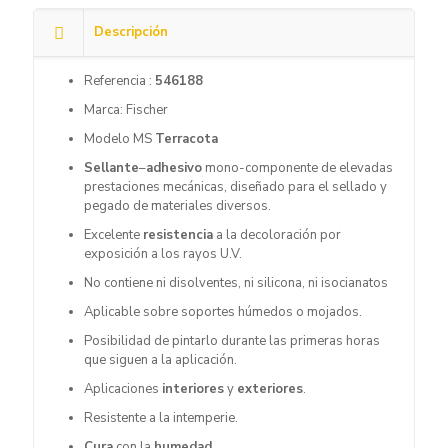
Descripción
Referencia :
546188
Marca: Fischer
Modelo MS
Terracota
Sellante
–
adhesivo
mono-componente de elevadas
prestaciones mecánicas, diseñado para el sellado y
pegado de materiales diversos.
Excelente
resistencia
a la decoloración por
exposición a los rayos U.V.
No contiene ni disolventes, ni silicona, ni isocianatos
Aplicable sobre soportes húmedos o mojados.
Posibilidad de pintarlo durante las primeras horas
que siguen a la aplicación.
Aplicaciones
interiores
y
exteriores
.
Resistente a la intemperie.
Cura
con la
humedad
.