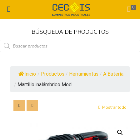
0
BÚSQUEDA DE PRODUCTOS
Búsqueda
de
productos
Inicio
/
Productos
/
Herramientas
/
A Batería
/
Martillo inalámbrico Mod...
Mostrar todo