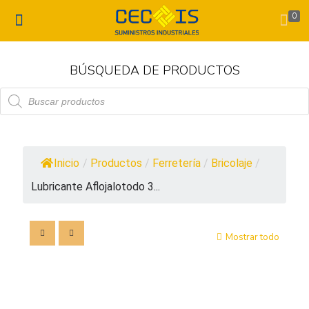
0
BÚSQUEDA DE PRODUCTOS
Búsqueda
de
productos
Inicio
/
Productos
/
Ferretería
/
Bricolaje
/
Lubricante Aflojalotodo 3...
Mostrar todo