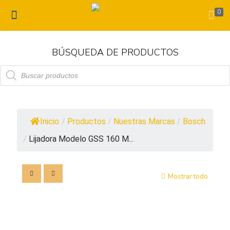
0
BÚSQUEDA DE PRODUCTOS
Búsqueda
de
productos
Inicio
/
Productos
/
Nuestras Marcas
/
Bosch
/
Lijadora Modelo GSS 160 M...
Mostrar todo