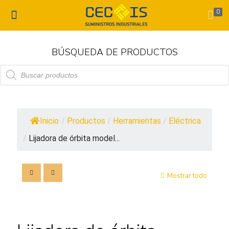
0
BÚSQUEDA DE PRODUCTOS
Búsqueda
de
productos
Inicio
/
Productos
/
Herramientas
/
Eléctrica
/
Lijadora de órbita model...
Mostrar todo