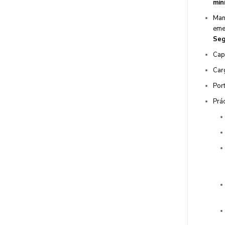
mín
Man
eme
Seg
Cap
Car
Port
Prá