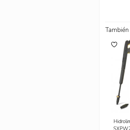
También
Hidrol
SXPW2