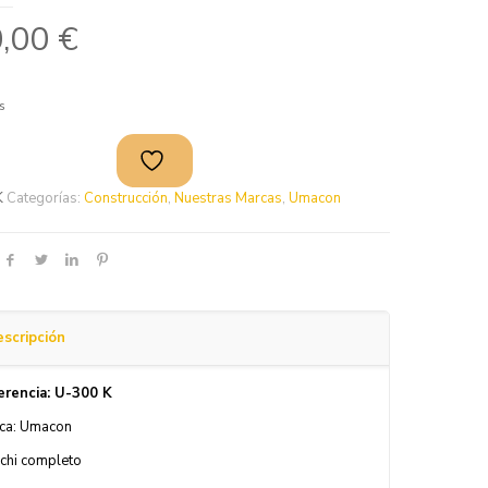
0,00
€
s
K
Categorías:
Construcción
,
Nuestras Marcas
,
Umacon
scripción
erencia: U-300 K
ca: Umacon
chi completo