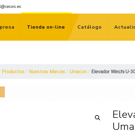
l@cecois.es
presa
Tienda on-line
Catálogo
Actuali
/
Productos
/
Nuestras Marcas
/
Umacon
/
Elevador Winchi U-30
Elev
Uma