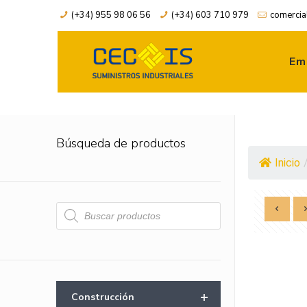
(+34) 955 98 06 56
(+34) 603 710 979
comercia
Em
Búsqueda de productos
Inicio
Búsqueda
de
productos
+
Construcción