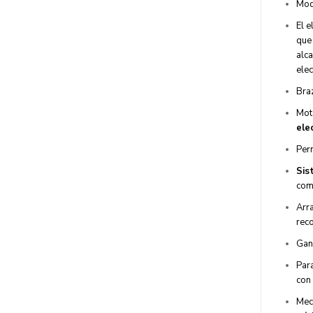
Mod
El 
que 
alca
ele
Bra
Mot
ele
Per
Sis
com
Arr
reco
Gan
Par
con 
Mec