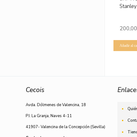
Stanley
200,0
Añadir al ca
Cecois
Enlace
Avda. Dólmenes de Valencina, 18
Quié
P.I. La Granja, Naves 4-11
Cont
41907- Valencina de la Concepción (Sevilla)
Tien