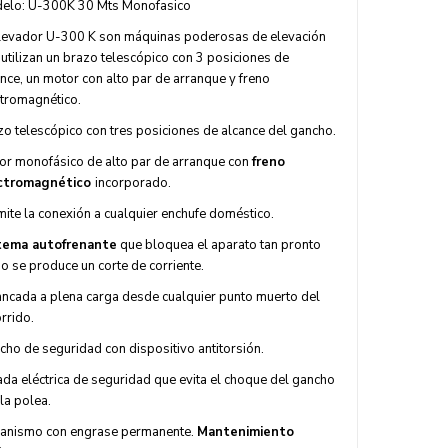
elo: U-300K 30 Mts Monofasico
elevador U-300 K son máquinas poderosas de elevación
utilizan un brazo telescópico con 3 posiciones de
nce, un motor con alto par de arranque y freno
ctromagnético.
zo telescópico con tres posiciones de alcance del gancho.
or monofásico de alto par de arranque con
freno
ctromagnético
incorporado.
mite la conexión a cualquier enchufe doméstico.
tema autofrenante
que bloquea el aparato tan pronto
o se produce un corte de corriente.
ancada a plena carga desde cualquier punto muerto del
rrido.
cho de seguridad con dispositivo antitorsión.
ada eléctrica de seguridad que evita el choque del gancho
la polea.
anismo con engrase permanente.
Mantenimiento