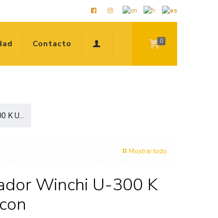
0
dad
Contacto
0 K U...
Mostrar todo
ador Winchi U-300 K
con