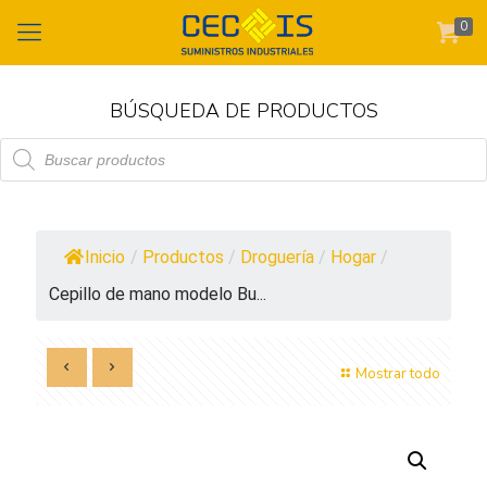
0
BÚSQUEDA DE PRODUCTOS
Búsqueda
de
productos
Inicio
/
Productos
/
Droguería
/
Hogar
/
Cepillo de mano modelo Bu...
Mostrar todo