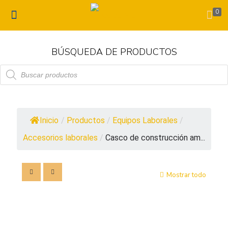
0
BÚSQUEDA DE PRODUCTOS
Búsqueda
de
productos
Inicio
/
Productos
/
Equipos Laborales
/
Accesorios laborales
/
Casco de construcción am...
Mostrar todo