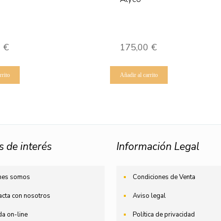
0
€
175,00
€
rrito
Añadir al carrito
s de interés
Información Legal
nes somos
Condiciones de Venta
acta con nosotros
Aviso legal
da on-line
Política de privacidad