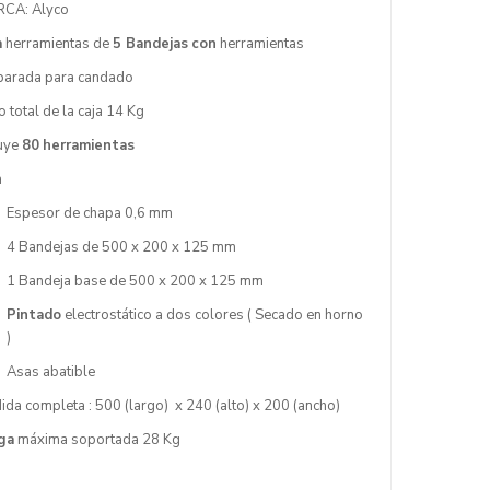
CA: Alyco
a
herramientas de
5 Bandejas
con
herramientas
parada para candado
 total de la caja 14 Kg
luye
80
herramientas
a
Espesor de chapa 0,6 mm
4 Bandejas de 500 x 200 x 125 mm
1 Bandeja base de 500 x 200 x 125 mm
Pintado
electrostático a dos colores ( Secado en horno
)
Asas abatible
ida completa : 500 (largo) x 240 (alto) x 200 (ancho)
ga
máxima soportada 28 Kg