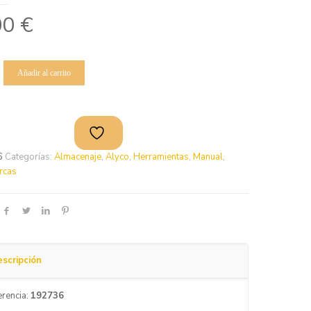
00
€
Añadir al carrito
6
Categorías:
Almacenaje
,
Alyco
,
Herramientas
,
Manual
,
rcas
scripción
erencia:
192736