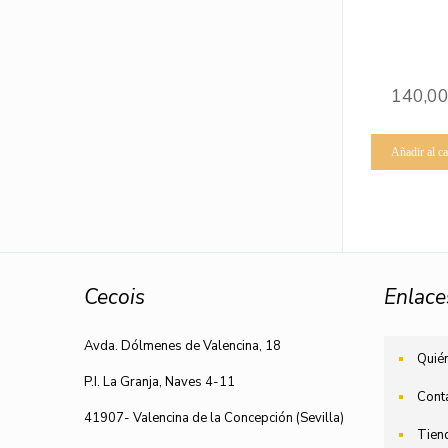
140,0
Añadir al ca
Cecois
Enlace
Avda. Dólmenes de Valencina, 18
Quié
P.I. La Granja, Naves 4-11
Cont
41907- Valencina de la Concepción (Sevilla)
Tien