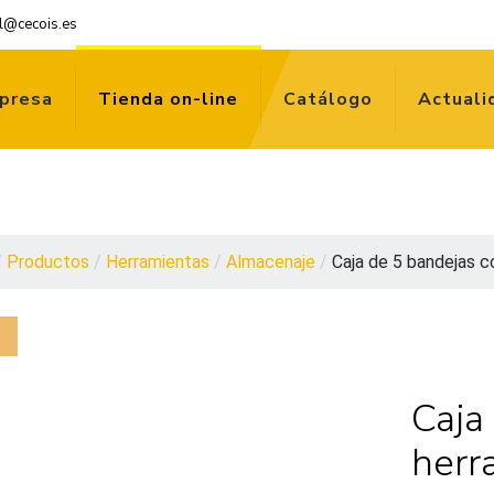
l@cecois.es
presa
Tienda on-line
Catálogo
Actuali
/
Productos
/
Herramientas
/
Almacenaje
/
Caja de 5 bandejas co
Caja
herr