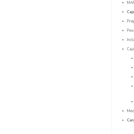
MAR
Caj
Pre
Peso
Inc
Caj
Med
Car