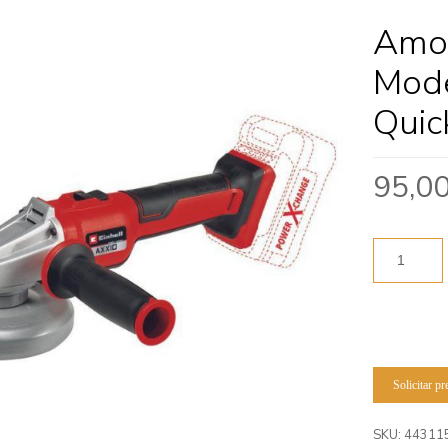
Amol
Mode
Quic
95,0
Solicitar p
SKU:
44311