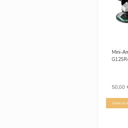
Mini-A
G12SR4
50,00
Añadir al ca