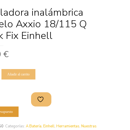
adora inalámbrica
lo Axxio 18/115 Q
k Fix Einhell
0
€
Añadir al carrito
resupuesto
50
Categorías:
A Batería
,
Einhell
,
Herramientas
,
Nuestras