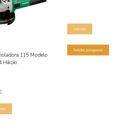
Leer más
Solicitar presupuesto
moladora 115 Modelo
 Hikoki
€
rrito