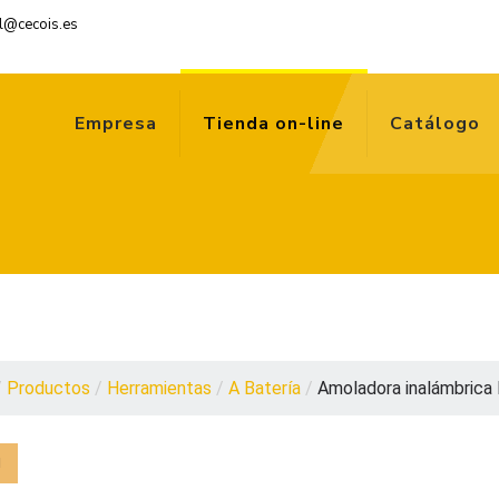
l@cecois.es
Empresa
Tienda on-line
Catálogo
/
Productos
/
Herramientas
/
A Batería
/
Amoladora inalámbrica 