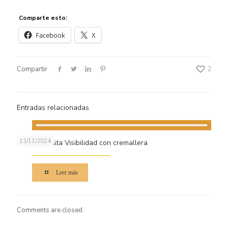
Comparte esto:
Facebook
X
Compartir
2
Entradas relacionadas
13/11/2024
Chalecos Alta Visibilidad con cremallera
Leer más
Comments are closed.